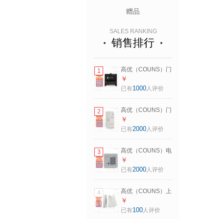
赠品
SALES RANKING
销售排行
高优（COUNS）门
1
禁电源控制器12V
￥
5A可调延时变压器
1000
已有
人评价
人脸机通用供电适
配器箱盒P9 CU-P9
高优（COUNS）门
2
禁电源控制器12V
￥
5A可调延时变压稳
2000
已有
人评价
压器门锁供电适配
器电盒P06
高优（COUNS）电
3
子门禁一体机控制
￥
器面板办公室玻璃
2000
已有
人评价
门防火门密码刷卡
智能锁K05 CU-
高优（COUNS）上
4
K05（读ID卡）
下无框玻璃门磁力
￥
锁门夹280KG电吸
100
已有
人评价
磁力锁配套凹型支