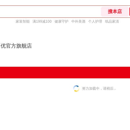
家装智能
满199减100
健康守护
中外美酒
个人护理
纸品家清
高优官方旗舰店
努力加载中，请稍后...