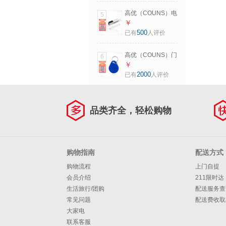
架O01
高优（COUNS）电
5
插锁暗装门控插销
￥
锁办公室玻璃门木
500
已有
人评价
门通用型12V电子
门禁锁S600C CU-
高优（COUNS）门
6
S600C(两芯电插
禁卡钥匙扣ID卡扣
￥
锁）
小区物业门卡出租
2000
已有
人评价
屋IC感应NFC卡圆
形电梯卡扣 蓝色ID
扣（10个）
品类齐全，轻松购物
购物指南
配送方式
购物流程
上门自提
会员介绍
211限时达
生活旅行/团购
配送服务查
常见问题
配送费收取
大家电
联系客服