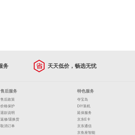
服务
天天低价，畅选无忧
售后服务
特色服务
售后政策
夺宝岛
价格保护
DIY装机
退款说明
延保服务
返修/退换货
京东E卡
取消订单
京东通信
京鱼座智能